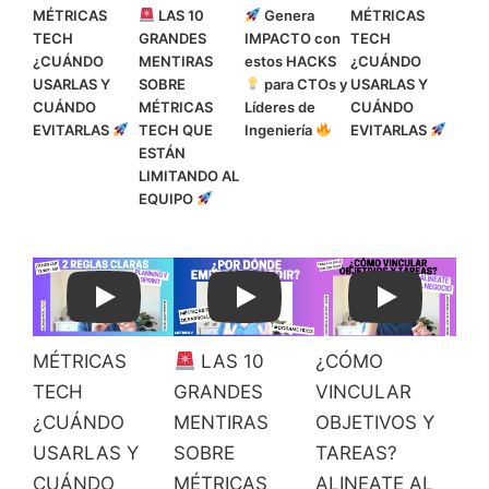
MÉTRICAS
LAS 10
Genera
MÉTRICAS
TECH
GRANDES
IMPACTO con
TECH
¿CUÁNDO
MENTIRAS
estos HACKS
¿CUÁNDO
USARLAS Y
SOBRE
para CTOs y
USARLAS Y
CUÁNDO
MÉTRICAS
Líderes de
CUÁNDO
EVITARLAS
TECH QUE
Ingeniería
EVITARLAS
ESTÁN
LIMITANDO AL
EQUIPO
Play
Play
Play
MÉTRICAS
LAS 10
¿CÓMO
TECH
GRANDES
VINCULAR
¿CUÁNDO
MENTIRAS
OBJETIVOS Y
USARLAS Y
SOBRE
TAREAS?
CUÁNDO
MÉTRICAS
ALINEATE AL